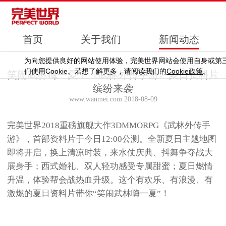
首页
关于我们
新闻动态
为向您提供良好的网站使用体验，完美世界网站会使用自身或第
Cookie
Cookie
们使用
。若想了解更多，请阅读我们的
政策
。
笑闹武林嗨一夏！《武林外传手游》夏日资料片
缤纷来袭
www.wanmei.com 2018-08-09
完美世界2018重磅旗舰大作3DMMORPG《武林外传手
游》，首部资料片于今日12:00公测。全新夏日主题地图
即将开启，换上清凉时装，来水仗庆典、抖舞争夺战大
展身手；西式婚礼、双人轻功感受专属甜蜜；夏日燃情
升温，体验帮会战热血升级。这个有欢乐、有浪漫、有
激燃的夏日资料片带你“笑闹武林嗨一夏”！