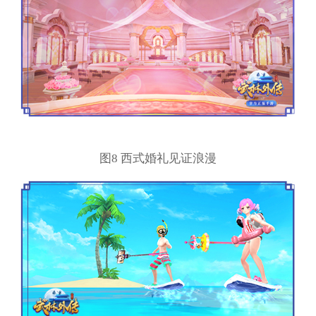
图8 西式婚礼见证浪漫