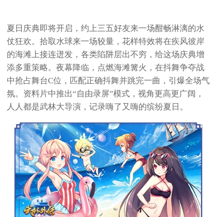
夏日庆典即将开启，约上三五好友来一场酣畅淋漓的水
仗狂欢。拾取水球来一场较量，花样特效将在疾风彼岸
的海滩上接连迸发，各类陷阱层出不穷，给这场庆典增
添多重策略。夜幕降临，点燃海滩篝火，在抖舞争夺战
中抢占舞台C位，匹配正确抖舞并跳完一曲，引爆全场气
氛。资料片中推出“自由录屏”模式，视角更高更广阔，
人人都是武林大导演，记录嗨了又嗨的缤纷夏日。