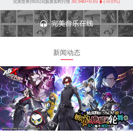
30.940
+0.01
完美世界[002624]股票实时行情
(+0.03%)
新闻动态