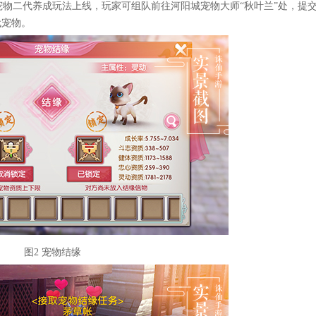
物二代养成玩法上线，玩家可组队前往河阳城宠物大师“秋叶兰”处，提
代宠物。
图2 宠物结缘