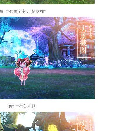
图6 二代雪宝变身“招财猫”
图7 二代姜小萌