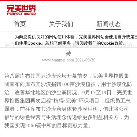
首页
关于我们
新闻动态
为向您提供良好的网站使用体验，完美世界网站会使用自身或第
Cookie
Cookie
们使用
。若想了解更多，请阅读我们的
政策
。
完美世界控股集团为库布其沙漠捐赠百亩沙漠植
被
www.wanmei.com 2021-09-30
第八届库布其国际沙漠论坛开幕前夕，完美世界控股集
团宣布向库布其沙漠捐赠100亩沙漠植被，用于沙漠化防
治，改善华北地区的沙尘暴情况。9月17至19日，完美世
界控股集团再次启程“植得·完美”环保项目，组织员工志
愿者，前往库布其沙漠亲身体验沙漠种树，借此将公司
倡导的绿色经营与生活理念传递给更多利益相关方，为
我国实现2060碳中和的目标贡献力量。