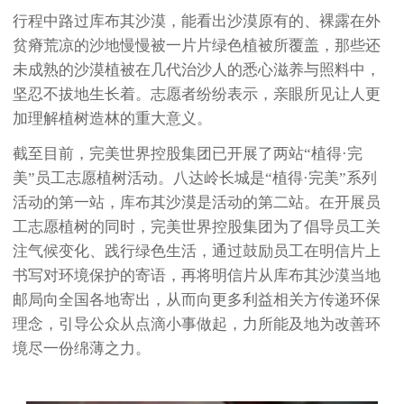
行程中路过库布其沙漠，能看出沙漠原有的、裸露在外
贫瘠荒凉的沙地慢慢被一片片绿色植被所覆盖，那些还
未成熟的沙漠植被在几代治沙人的悉心滋养与照料中，
坚忍不拔地生长着。志愿者纷纷表示，亲眼所见让人更
加理解植树造林的重大意义。
截至目前，完美世界控股集团已开展了两站“植得·完
美”员工志愿植树活动。八达岭长城是“植得·完美”系列
活动的第一站，库布其沙漠是活动的第二站。在开展员
工志愿植树的同时，完美世界控股集团为了倡导员工关
注气候变化、践行绿色生活，通过鼓励员工在明信片上
书写对环境保护的寄语，再将明信片从库布其沙漠当地
邮局向全国各地寄出，从而向更多利益相关方传递环保
理念，引导公众从点滴小事做起，力所能及地为改善环
境尽一份绵薄之力。