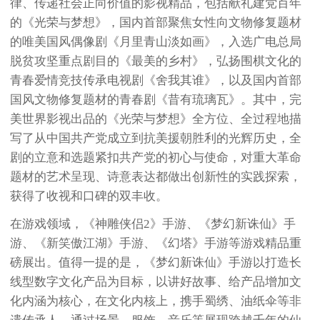
律、传递社会正向价值的影视精品，包括献礼建党百年
的《光荣与梦想》，国内首部聚焦女性向文物修复题材
的唯美国风偶像剧《月里青山淡如画》，入选广电总局
脱贫攻坚重点剧目的《最美的乡村》，弘扬围棋文化的
青春爱情竞技传承电视剧《舍我其谁》，以及国内首部
国风文物修复题材的青春剧《昔有琉璃瓦》。其中，完
美世界影视出品的《光荣与梦想》全方位、全过程地描
写了从中国共产党成立到抗美援朝胜利的光辉历史，全
剧的立意和选题紧扣共产党的初心与使命，对重大革命
题材的艺术呈现、诗意表达都做出创新性的实践探索，
获得了收视和口碑的双丰收。
在游戏领域，《神雕侠侣2》手游、《梦幻新诛仙》手
游、《新笑傲江湖》手游、《幻塔》手游等游戏精品重
磅展出。值得一提的是，《梦幻新诛仙》手游以打造长
线型数字文化产品为目标，以讲好故事、给产品增加文
化内涵为核心，在文化内核上，携手蜀绣、油纸伞等非