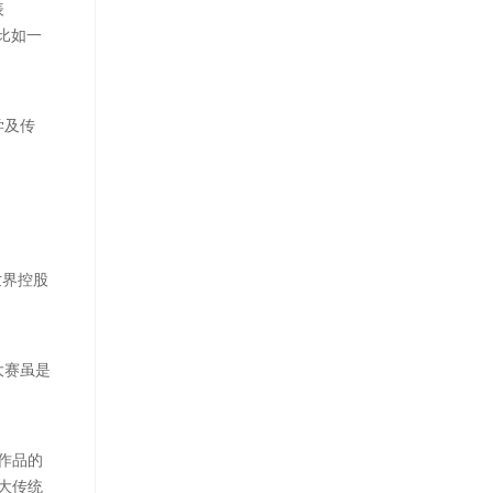
表
比如一
学及传
世界控股
大赛虽是
作品的
大传统