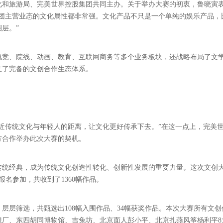
化和旅游局、完美世界控股集团共同主办。关于举办大赛的初衷，鲁晓寅
集团主营业态的文化属性都非常强。文化产品不只是一个单纯的娱乐产品，
层。”
电竞、院线、动画、教育、互联网商务等多个业务板块，还战略布局了文
立了完备的文创合作生态体系。
近传统文化与年轻人的距离，让文化更好传承下去。”在这一点上，完美
方合作举办此次大赛的契机。
传统经典，成为传统文化创造性转化、创新性发展的重要力量。这次文创
报名参加，共收到了1360幅作品。
层层筛选，共甄选出108幅入围作品、34幅获奖作品。本次大赛所有文创
琅厂、东四胡同博物馆、吉兔坊、北京面人彭小平、北京扎燕风筝杨利平8