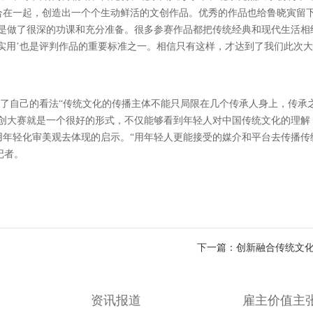
合在一起，创造出一个个生动鲜活的文创作品。优秀的作品也给鲁晓寅留
还是做了很深的功课和充分准备。很多参赛作品都把传统经典和现代生活相
实用’也是评判作品的重要标准之一。相信只有这样，才达到了我们此次
达了自己的看法“传统文化的传播主体不能只局限在几个传承人身上，传承
文创大赛就是一个很好的形式，不仅能够看到年轻人对中国传统文化的理解
用年轻化审美观去体现的启示。“用年轻人更能接受的媒介和平台去传播传
记者。
下一篇：创新融合传统文