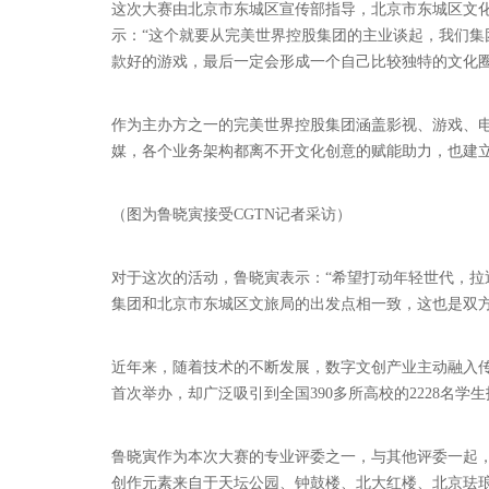
这次大赛由北京市东城区宣传部指导，北京市东城区文
示：“这个就要从完美世界控股集团的主业谈起，我们
款好的游戏，最后一定会形成一个自己比较独特的文化圈
作为主办方之一的完美世界控股集团涵盖影视、游戏、
媒，各个业务架构都离不开文化创意的赋能助力，也建
（图为鲁晓寅接受CGTN记者采访）
对于这次的活动，鲁晓寅表示：“希望打动年轻世代，拉
集团和北京市东城区文旅局的出发点相一致，这也是双
近年来，随着技术的不断发展，数字文创产业主动融入
首次举办，却广泛吸引到全国390多所高校的2228名学生
鲁晓寅作为本次大赛的专业评委之一，与其他评委一起，
创作元素来自于天坛公园、钟鼓楼、北大红楼、北京珐