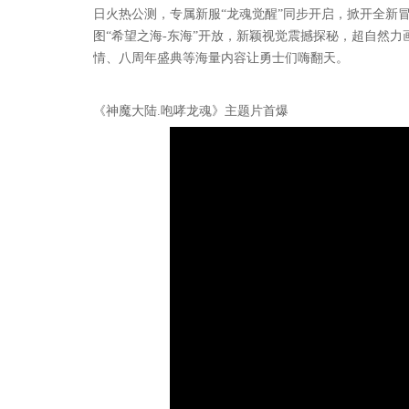
日火热公测，专属新服“龙魂觉醒”同步开启，掀开全新
图“希望之海-东海”开放，新颖视觉震撼探秘，超自然力
情、八周年盛典等海量内容让勇士们嗨翻天。
《神魔大陆.咆哮龙魂》主题片首爆