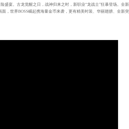
冒险盛宴。古龙觉醒之日，战神归来之时，新职业“龙战士”狂暴登场。全
画面，世界BOSS崛起携海量金币来袭，更有精美时装、华丽翅膀、全新