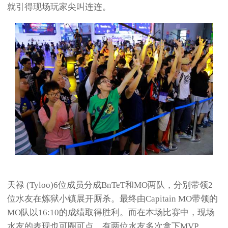
就引得现场玩家尖叫连连。
天禄 (Tyloo)6位成员分成BnTeT和MO两队，分别带领2
位水友在炼狱小镇展开厮杀。最终由Capitain MO带领的
MO队以16:10的成绩取得胜利。而在本场比赛中，现场
水友的表现也可圈可点，有两位水友多次拿下MVP。