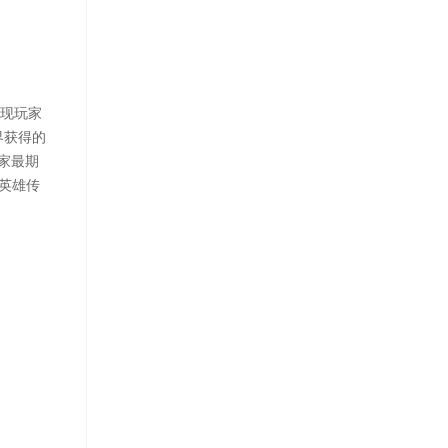
体现玩家
界获得的
玩家最期
雕英雄传