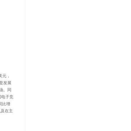
美元，
是发展
场。同
国电子竞
同比增
以及在主