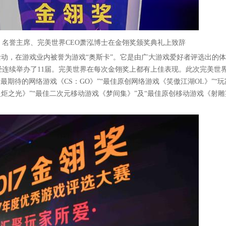
）名誉主席、完美世界CEO萧泓博士在金翎奖颁奖典礼上致辞
活动，在游戏业内被誉为游戏“奥斯卡”。它是由广大游戏爱好者评选出的
连续举办了11届。完美世界在每次金翎奖上都有上佳表现。此次完美世
最期待的网络游戏《CS：GO》”“最佳原创网络游戏《笑傲江湖OL》”“
炬之光》”“最佳二次元移动游戏《梦间集》”及“最佳原创移动游戏《射