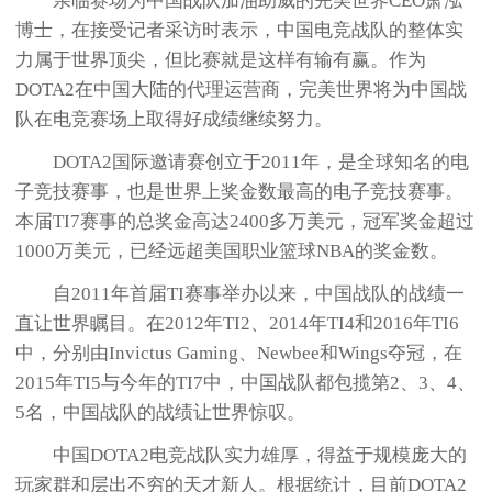
亲临赛场为中国战队加油助威的完美世界CEO萧泓
博士，在接受记者采访时表示，中国电竞战队的整体实
力属于世界顶尖，但比赛就是这样有输有赢。作为
DOTA2在中国大陆的代理运营商，完美世界将为中国战
队在电竞赛场上取得好成绩继续努力。
DOTA2国际邀请赛创立于2011年，是全球知名的电
子竞技赛事，也是世界上奖金数最高的电子竞技赛事。
本届TI7赛事的总奖金高达2400多万美元，冠军奖金超过
1000万美元，已经远超美国职业篮球NBA的奖金数。
自2011年首届TI赛事举办以来，中国战队的战绩一
直让世界瞩目。在2012年TI2、2014年TI4和2016年TI6
中，分别由Invictus Gaming、Newbee和Wings夺冠，在
2015年TI5与今年的TI7中，中国战队都包揽第2、3、4、
5名，中国战队的战绩让世界惊叹。
中国DOTA2电竞战队实力雄厚，得益于规模庞大的
玩家群和层出不穷的天才新人。根据统计，目前DOTA2