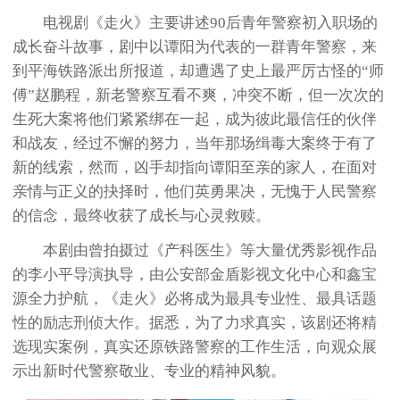
电视剧《走火》主要讲述90后青年警察初入职场的
成长奋斗故事，剧中以谭阳为代表的一群青年警察，来
到平海铁路派出所报道，却遭遇了史上最严厉古怪的“师
傅”赵鹏程，新老警察互看不爽，冲突不断，但一次次的
生死大案将他们紧紧绑在一起，成为彼此最信任的伙伴
和战友，经过不懈的努力，当年那场缉毒大案终于有了
新的线索，然而，凶手却指向谭阳至亲的家人，在面对
亲情与正义的抉择时，他们英勇果决，无愧于人民警察
的信念，最终收获了成长与心灵救赎。
本剧由曾拍摄过《产科医生》等大量优秀影视作品
的李小平导演执导，由公安部金盾影视文化中心和鑫宝
源全力护航，《走火》必将成为最具专业性、最具话题
性的励志刑侦大作。据悉，为了力求真实，该剧还将精
选现实案例，真实还原铁路警察的工作生活，向观众展
示出新时代警察敬业、专业的精神风貌。