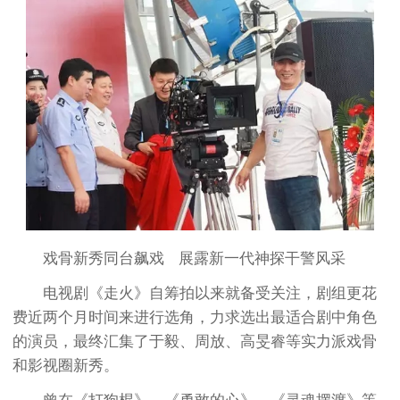
戏骨新秀同台飙戏 展露新一代神探干警风采
电视剧《走火》自筹拍以来就备受关注，剧组更花
费近两个月时间来进行选角，力求选出最适合剧中角色
的演员，最终汇集了于毅、周放、高旻睿等实力派戏骨
和影视圈新秀。