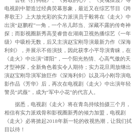
曾在《打狗棍》、《勇敢的心》、《灵魂摆渡》等
电视剧中塑造过经典荧幕形象，最近又在综艺节目《跨
界歌王》上大放光彩的实力派演员于毅将在《走火》中
出演“赵鹏程”一角，一个吊儿郎当、深藏不露的传奇神
探；而影视圈新秀高旻睿曾在湖南卫视热播综艺《一年
级》中吸粉无数，后又主演赵宝刚导演最新力作《深海
利剑》，并展示不俗演技，因此获李小平导演青睐，在
《走火》中出演“谭阳”，一个阳光热情、心高气傲的天
才型神探，全新角色着实令人期待；实力花旦周放继出
演赵宝刚导演军旅巨作《深海利剑》以及冯小刚导演电
影作品《芳华》后，再次在电视剧《走火》中出演年轻
警员“武薇”，成为“军中小花”的代言人。
据悉，电视剧《走火》将在青岛持续拍摄三个月，
相信有实力派戏骨和影视圈新秀的倾力加盟，电视剧
《走火》必将掀起2018年新一轮的收视热潮，让我们拭
目以待！