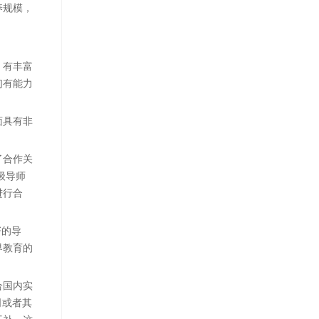
养规模，
，有丰富
们有能力
面具有非
了合作关
级导师
进行合
籽的导
界教育的
合国内实
司或者其