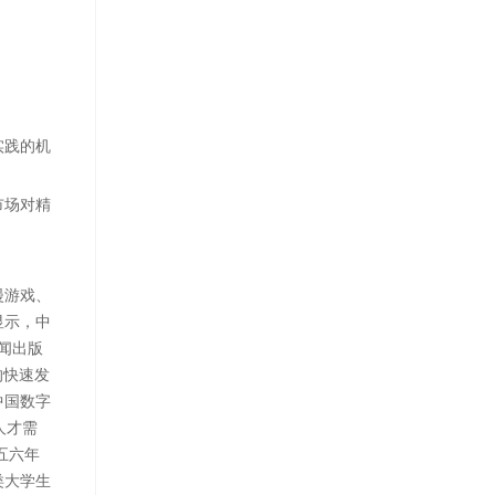
实践的机
市场对精
漫游戏、
显示，中
新闻出版
的快速发
中国数字
人才需
五六年
类大学生