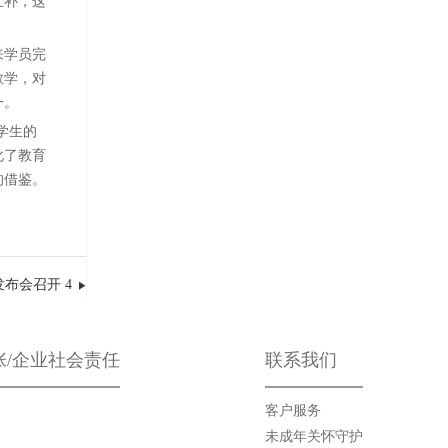
互补，这
来学员完
教学，对
一。
学生的
化了教育
的借鉴。
发布会召开 4