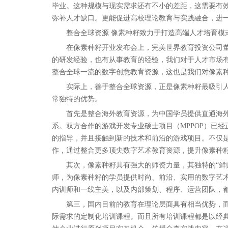
毕业。这种规模与现实需求还有不小的差距，这需要有
弥补人才缺口。更能促进高校理论教育与实践融合，进
整合全球资源 像素种籽致力于打造高端人才培育模
在像素种籽开业发布会上，完美世界教育投资公司董
的研发经验，也有从事教育的经验，我们对于人才市场
整合全球一流的数字创意教育资源，这也是我们对像素
实际上，善于整合全球资源，正是像素种籽最吸引人
常独特的优势。
首先是整合海外教育资源，为中国学员提供直通海外
系。双方合作的游戏开发专业硕士项目（MPPOP）已
的指导，并且接触到新的技术和前沿的游戏项目。不仅
作，通过整合更多顶尖数字艺术教育资源，提升像素种
其次，像素种籽具有强大的师资力量，其独特的“鲜师
师，为像素种籽的学员提供时尚、前沿、实用的数字艺
内训师和一线主美，以及内部策划、程序、运营团队，
第三，国内目前的教育在理论层面具有相当优势，而
际需求的定制化培训课程。而且所有培训课程都是以经典