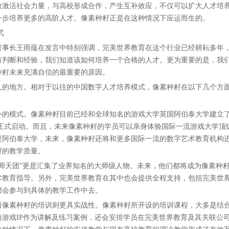
效激活社会力量，与高校形成合作，产生互补效应，不仅可以扩大人才培
一步培养更多的高阶人才。像素种籽正是在这种情况下应运而生的。
式
事长王雨蕴在发言中特别强调，完美世界教育在这个行业已经耕耘多年
有判断和经验，我们知道该如何培养一个合格的人才。更为重要的是，我
种籽未来充满自信的最重要的原因。
的地方。相对于以往的中国数字人才培养模式，像素种籽在以下几个方
的模式。像素种籽目前已经和全球知名的游戏大学英国阿伯泰大学建立
经正式启动。而且，未来像素种籽的学员可以亲身体验国际一流游戏大学顶
是阿伯泰大学，未来，像素种籽还将和更多国际一流的数字艺术教育机构
籽的教学质量。
天团”更是汇集了业界知名的大师级人物。未来，他们都将成为像素种
术教育指导。另外，完美世界教育在其中也会提供全程支持，包括完美世
都会参与到具体的教学工作中去。
像素种籽的培训则更具实战性。像素种籽所开设的培训课程，大多是结
游戏IP作为讲解及练习案例，还会安排学员在完美世界教育及其关联公