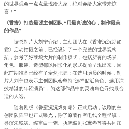
的世界观会一点点呈现给大家，绝对会给大家带来惊
喜！”
《香蜜》打造最强主创团队 “用最真诚的心，制作最美
的作品”
据总制片人刘宁介绍，主创团队在《香蜜沉沉烬如
霜》启动拍摄之前，已经设计了一个完整的世界观构
架，参考了好莱坞大片的制作模式，包括所有的场景、
角色、服装、造型都以图形化的形式提前呈现出来，因
此前期准备已经有了全然把握；在选用演员的时候，制
片人刘宁也表示主创团队会坚持“选择贴近角色、选用演
技精湛的年轻演员”，为这部作品中的灵魂角色寻找最合
适的人选。
随着剧版《香蜜沉沉烬如霜》正式启动，该剧的主
创团队阵容也正式曝光，除了原著作者电线全程坐镇，
导演朱锐斌、编审白一骢、执笔编剧张鸢盎等将共同加