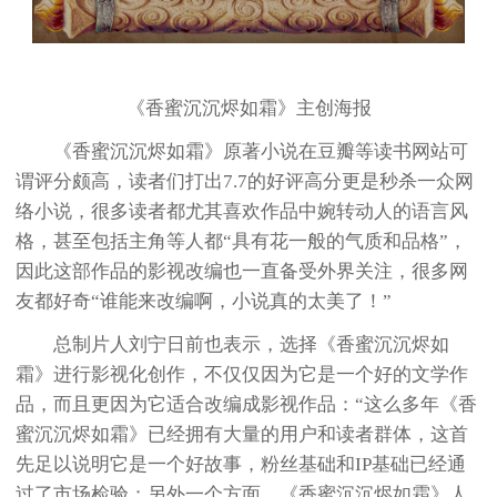
《香蜜沉沉烬如霜》主创海报
《香蜜沉沉烬如霜》原著小说在豆瓣等读书网站可
谓评分颇高，读者们打出7.7的好评高分更是秒杀一众网
络小说，很多读者都尤其喜欢作品中婉转动人的语言风
格，甚至包括主角等人都“具有花一般的气质和品格”，
因此这部作品的影视改编也一直备受外界关注，很多网
友都好奇“谁能来改编啊，小说真的太美了！”
总制片人刘宁日前也表示，选择《香蜜沉沉烬如
霜》进行影视化创作，不仅仅因为它是一个好的文学作
品，而且更因为它适合改编成影视作品：“这么多年《香
蜜沉沉烬如霜》已经拥有大量的用户和读者群体，这首
先足以说明它是一个好故事，粉丝基础和IP基础已经通
过了市场检验；另外一个方面，《香蜜沉沉烬如霜》人