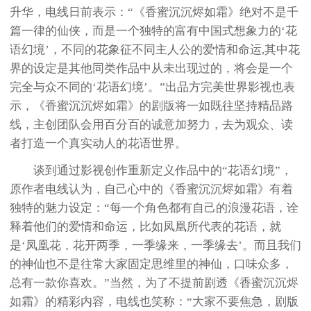
升华，电线日前表示：“《香蜜沉沉烬如霜》绝对不是千
篇一律的仙侠，而是一个独特的富有中国式想象力的‘花
语幻境’，不同的花象征不同主人公的爱情和命运,其中花
界的设定是其他同类作品中从未出现过的，将会是一个
完全与众不同的‘花语幻境’。”出品方完美世界影视也表
示，《香蜜沉沉烬如霜》的剧版将一如既往坚持精品路
线，主创团队会用百分百的诚意加努力，去为观众、读
者打造一个真实动人的花语世界。
谈到通过影视创作重新定义作品中的“花语幻境”，
原作者电线认为，自己心中的《香蜜沉沉烬如霜》有着
独特的魅力设定：“每一个角色都有自己的浪漫花语，诠
释着他们的爱情和命运，比如凤凰所代表的花语，就
是‘凤凰花，花开两季，一季缘来，一季缘去’。而且我们
的神仙也不是往常大家固定思维里的神仙，口味众多，
总有一款你喜欢。”当然，为了不提前剧透《香蜜沉沉烬
如霜》的精彩内容，电线也笑称：“大家不要焦急，剧版