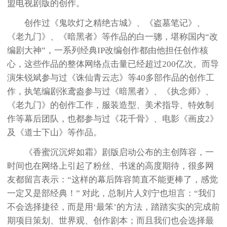
盟电视剧版的创作。
创作过《鬼吹灯之精绝古城》、《盗墓笔记》、
《老九门》、《暗黑者》等作品的白一骢，堪称国内“改
编剧大神”，一系列经典IP改编创作都由他担任创作核
心，这些作品的整体网络点击量已经超过200亿次。而导
演朱锐斌参与过《诛仙青云志》等40多部作品的创作工
作，执笔编剧张鸢盎参与过《暗黑者》、《执念师》、
《老九门》的创作工作，服装造型、美术指导、特效制
作等幕后团队，也都参与过《花千骨》、电影《画皮2》
及《道士下山》等作品。
《香蜜沉沉烬如霜》剧版启动公布的主创阵容，一
时间也在网络上引起了粉丝、书迷的高度期待，很多网
友都留言表示：“这样的幕后阵容简直不能更棒了，感觉
一定又是部经典！” 对此，总制片人刘宁也坦言：“我们
不会选择捷径，而是用‘最笨’的方法，踏踏实实的完成前
期项目策划、世界观、创作剧本；而且我们也会选择最