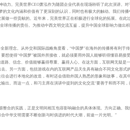
神动力。完美世界CEO萧泓作为随团企业代表在现场聆听了此次演讲。对
国梦的文化内涵和价值有了更深刻的认识，同时也有极大的触动。我们传播
发展做一些贡献的。近年来，完美世界正在积极进行全球化的拓展。在此
’全球传播的责任。为推动中西文明交流互鉴，提升中国全球影响力做出
个全新理念。从外交和国际战略角度看，“中国梦”在海外的传播将有利于
要想使得“中国梦”被国外所接收，就必须要用外国人能够听得懂容易接
的道路、信念、价值能够赢得尊重、赢得人心。在这方面，互联网无疑是
出去。另一方面，包括游戏在内的互联网产品天生具有融合不同文化形式
往往会进行本地化的改造，有时还会借助外国人熟悉的形象和故事，在其
化输出。而这一点，和习主席在演讲中提到的文化交流“要善于和而不同，
资源整合的实践，正是文明间相互包容影响融合的具体体现。方向正确。我
符合中华文明需要不断创新与时俱进的时代大潮，前途一片光明。”