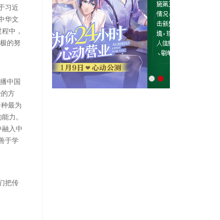
于习近
中华文
过程中，
积极的努
传播中国
受的方
一种最为
的能力。
中融入中
善于学
们把传