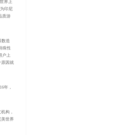
进世界上
戏为印尼
品质游
基数造
特殊性
用户上
个原因就
16年，
支机构，
完美世界