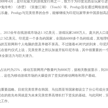
 Ltd.成立于2008年4月，是印尼最大的游戏发行商之一，致力于为印度尼西亚玩家引
奇》《赤壁》《笑傲江湖》《Touch》等。Prodigy旨在通过网络游
趣。Prodigy与完美世界的合作，能够继续为印尼玩家带来中国原创高
2013全年在线游戏市场达1.1亿美元，游戏玩家2400万人。庞大的人口
2.5亿美元。印尼是一个多岛屿国家，全国由6000多个岛屿组成，其地理
的互联网和个人电脑的普及率都不算高。不过随着4G时代的到来，印尼
泓在签约仪式上说，完美世界之所以加速开拓印尼市场，其中很重要的一
来全新活力与巨大潜力。
占比约为25%，移动互联网用户数量约为8000万，据相关数据显示，到20
上，这也为移动游戏市场的火爆提供了坚实的移动网络和用户基础。
的重要战略。目前完美世界在韩国、马拉西亚等国家都设立了分公司或分
现在的抢先布局就是为未来完美世界高增长打下坚实的基础。与此同时，
化工作。