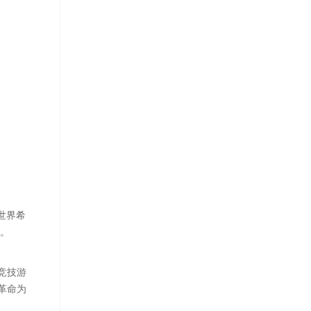
世界希
会。
竞技游
革命为