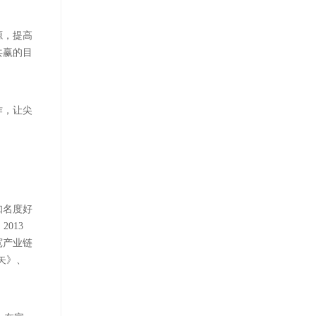
源，提高
共赢的目
作，让尖
知名度好
2013
宽产业链
矢》、