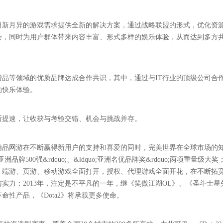
日新月异的游戏需求提供全新的解决方案，通过战略联盟的形式，优化资
会，同时为用户群体带来内容丰富、形式多样的娱乐体验，从而达到多方
费品等领域的优质品牌达成合作共识，其中，通过与IT行业的顶级公司合
的快乐体验。
断提速，让收获与考验交错、机会与挑战并存。
下精品网游在不断赢得新用户的支持和喜爱的同时，完美世界在全球市场的
500强&rdquo;、&ldquo;亚洲名优品牌奖&rdquo;两项重量级大奖；
，端游、页游、移动游戏全面打开，授权、代理游戏全面开花，在不断拓
实力；2013年，注定是不平凡的一年，继《笑傲江湖OL》、《圣斗士星
性产品，《Dota2》将承载更多使命。