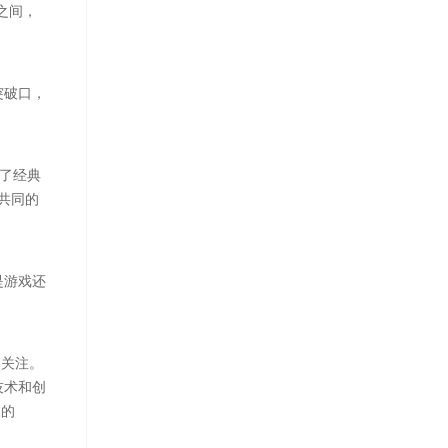
之间，
突破口，
造了经典
共同的
是游戏还
切关注。
技术和创
中的