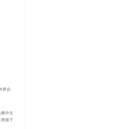
跨界合
纵横中文
世界旗下