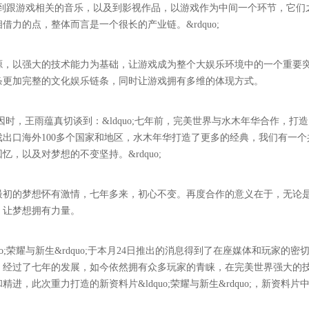
游戏，到跟游戏相关的音乐，以及到影视作品，以游戏作为中间一个环节，它们
力的点，整体而言是一个很长的产业链。&rdquo;
源，以强大的技术能力为基础，让游戏成为整个大娱乐环境中的一个重要
条更加完整的文化娱乐链条，同时让游戏拥有多维的体现方式。
时，王雨蕴真切谈到：&ldquo;七年前，完美世界与水木年华合作，打
出口海外100多个国家和地区，水木年华打造了更多的经典，我们有一个
，以及对梦想的不变坚持。&rdquo;
最初的梦想怀有激情，七年多来，初心不变。再度合作的意义在于，无论
，让梦想拥有力量。
;荣耀与新生&rdquo;于本月24日推出的消息得到了在座媒体和玩家的密
，经过了七年的发展，如今依然拥有众多玩家的青睐，在完美世界强大的
，此次重力打造的新资料片&ldquo;荣耀与新生&rdquo;，新资料片