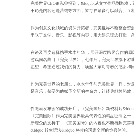
完美世界CEO萧泓曾提到，&ldquo;从文学作品到
不论是内容还是营销等方面，皆存在诸多可以融合、互相借
作为创意文化领域的资深开拓者，完美世界不断整合资
串联了文学、音乐、影视等内容，用大娱乐理念打造一
在谈及再度选择携手水木年华 ，展开深度跨界合作的原因
游戏同名曲目《完美世界》，七年后，完美世界旗下游戏
愿望，希望通过我们的努力，唤起大家对青春的感谢和回忆
作为完美世界的老朋友，水木年华与完美世界一样，对
是音乐，都要为他赋予全新的生命力，让经典继续怒放
伴随着发布会的成功开启，《完美国际》新资料片&ldquo
《完美国际》作为完美世界最具代表性的精品巨制之一
新理念的支持下，《完美国际》的内容也不断得到完善和精进
&ldquo;转生玩法&rdquo;将带给玩家全新的惊喜体验。