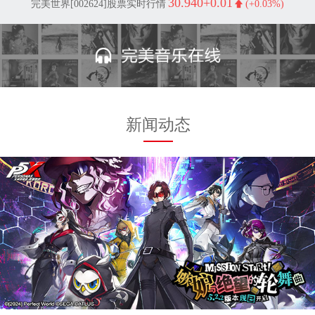
30.940
+0.01
完美世界[002624]股票实时行情
(+0.03%)
新闻动态