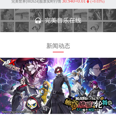
30.940
+0.01
完美世界[002624]股票实时行情
(+0.03%)
新闻动态