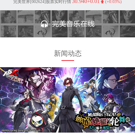
30.940
+0.01
完美世界[002624]股票实时行情
(+0.03%)
新闻动态