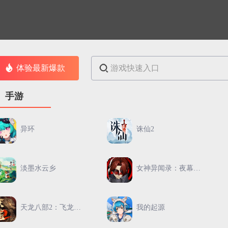
体验最新爆款
手游
异环
诛仙2
淡墨水云乡
女神异闻录：夜幕魅影
天龙八部2：飞龙战天
我的起源