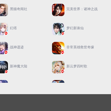
黑猫奇闻社
完美世界：诸神之战
幻塔
梦幻新诛仙
战神遗迹
非常英雄救世奇缘
新神魔大陆
新云梦四时歌
梦间集天鹅座
新笑傲江湖
神雕侠侣2
武林外传手游