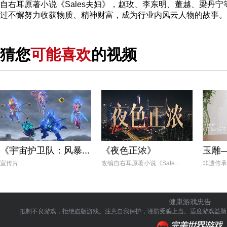
自右耳原著小说《Sales夫妇》，赵玫、李东明、董越、梁
过不懈努力收获物质、精神财富，成为行业内风云人物的故事。
猜您
可能喜欢
的视频
《宇宙护卫队：风暴...
《夜色正浓》
玉雕
宣传片
改编自右耳原著小说《Sale...
非遗传承
健康游戏忠告
抵制不良游戏，拒绝盗版游戏。注意自我保护，谨防受骗上当。
适度游戏益脑