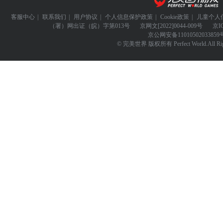
客服中心
|
联系我们
|
用户协议
|
个人信息保护政策
|
Cookie政策
|
儿童个人
（署）网出证（皖）字第013号
京网文
[2022]0044-009号
京I
京公网安备
11010502033859
© 完美世界 版权所有 Perfect World.All Righ