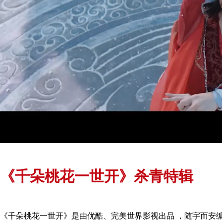
《千朵桃花一世开》杀青特辑
《千朵桃花一世开》是由优酷、完美世界影视出品 ，随宇而安