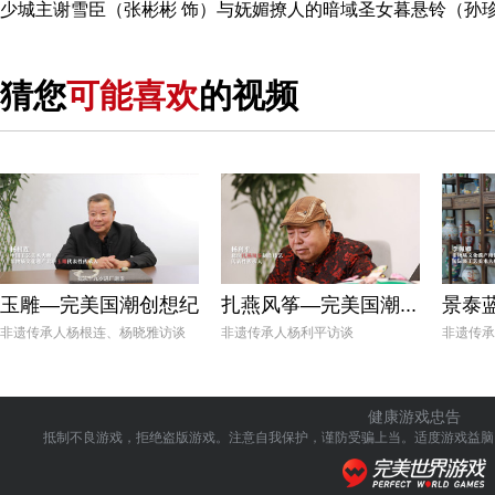
少城主谢雪臣（张彬彬 饰）与妩媚撩人的暗域圣女暮悬铃（孙
猜您
可能喜欢
的视频
玉雕—完美国潮创想纪
扎燕风筝—完美国潮...
景泰蓝
非遗传承人杨根连、杨晓雅访谈
非遗传承人杨利平访谈
非遗传承
健康游戏忠告
抵制不良游戏，拒绝盗版游戏。注意自我保护，谨防受骗上当。
适度游戏益脑