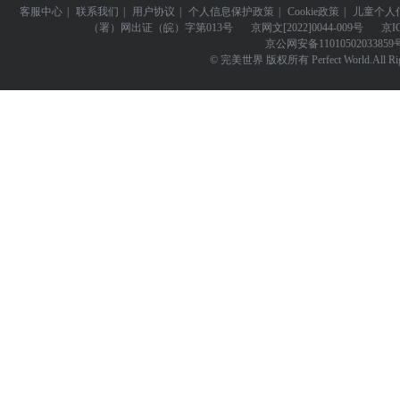
客服中心
|
联系我们
|
用户协议
|
个人信息保护政策
|
Cookie政策
|
儿童个人
（署）网出证（皖）字第013号
京网文
[2022]0044-009号
京I
京公网安备
11010502033859
© 完美世界 版权所有 Perfect World.All Righ