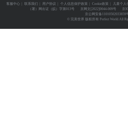
客服中心
|
联系我们
|
用户协议
|
个人信息保护政策
|
Cookie政策
|
儿童个人
（署）网出证（皖）字第013号
京网文
[2022]0044-009号
京I
京公网安备
11010502033859
© 完美世界 版权所有 Perfect World.All Righ