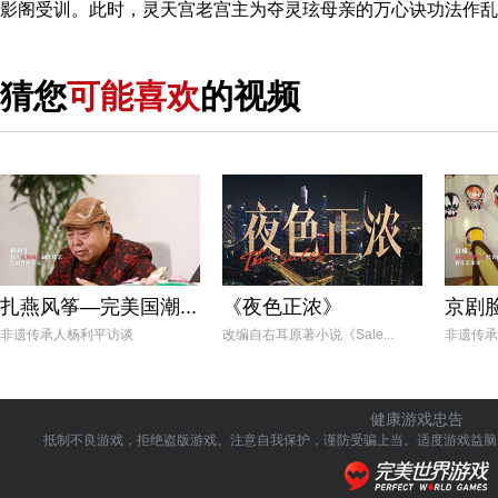
影阁受训。此时，灵天宫老宫主为夺灵玹母亲的万心诀功法作
猜您
可能喜欢
的视频
扎燕风筝—完美国潮...
《夜色正浓》
京剧脸
非遗传承人杨利平访谈
改编自右耳原著小说《Sale...
非遗传承
健康游戏忠告
抵制不良游戏，拒绝盗版游戏。注意自我保护，谨防受骗上当。
适度游戏益脑