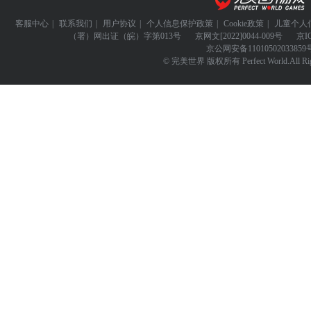
客服中心
|
联系我们
|
用户协议
|
个人信息保护政策
|
Cookie政策
|
儿童个人
（署）网出证（皖）字第013号
京网文
[2022]0044-009号
京I
京公网安备
11010502033859
© 完美世界 版权所有 Perfect World.All Righ