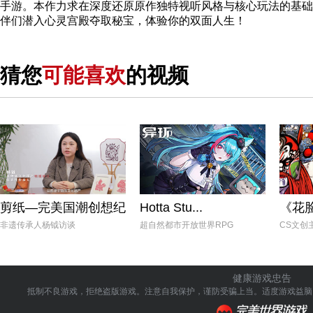
手游。本作力求在深度还原原作独特视听风格与核心玩法的基础
伴们潜入心灵宫殿夺取秘宝，体验你的双面人生！
猜您
可能喜欢
的视频
剪纸—完美国潮创想纪
Hotta Stu...
《花
非遗传承人杨钺访谈
超自然都市开放世界RPG
CS文创
健康游戏忠告
抵制不良游戏，拒绝盗版游戏。注意自我保护，谨防受骗上当。
适度游戏益脑