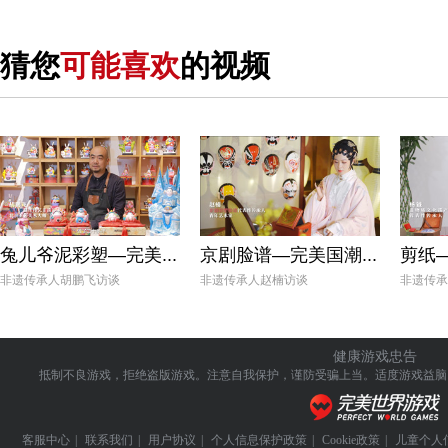
猜您
可能喜欢
的视频
兔儿爷泥彩塑—完美...
京剧脸谱—完美国潮...
剪纸
非遗传承人胡鹏飞访谈
非遗传承人赵楠访谈
非遗传承
健康游戏忠告
抵制不良游戏，拒绝盗版游戏。注意自我保护，谨防受骗上当。
适度游戏益脑
客服中心
|
联系我们
|
用户协议
|
个人信息保护政策
|
Cookie政策
|
儿童个人