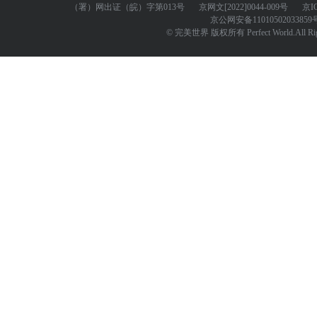
（署）网出证（皖）字第013号
京网文
[2022]0044-009号
京I
京公网安备
11010502033859
© 完美世界 版权所有 Perfect World.All Righ