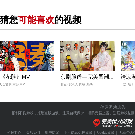
猜您
可能喜欢
的视频
《花脸》MV
京剧脸谱—完美国潮...
清凉
CS文创主题MV
非遗传承人赵楠访谈
《幻塔》
健康游戏忠告
抵制不良游戏，拒绝盗版游戏。注意自我保护，谨防受骗上当。
适度游戏益脑
客服中心
|
联系我们
|
用户协议
|
个人信息保护政策
|
Cookie政策
|
儿童个人