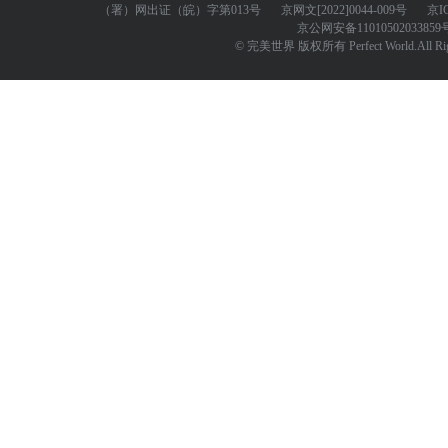
（署）网出证（皖）字第013号
京网文
[2022]0044-009号
京I
京公网安备
11010502033859
© 完美世界 版权所有 Perfect World.All Righ