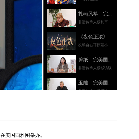
扎燕风筝—完...
非遗传承人杨利平...
《夜色正浓》
改编自右耳原著小...
剪纸—完美国...
非遗传承人杨钺访谈
玉雕—完美国...
非遗传承人杨根连...
0:55
京剧脸谱—完...
非遗传承人赵楠访谈
Hotta ...
9日在美国西雅图举办。
超自然都市开放世...