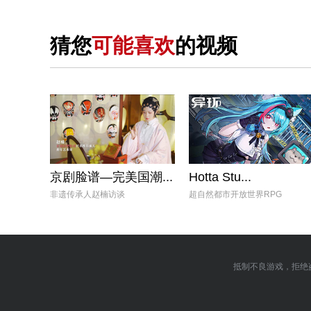
猜您
可能喜欢
的视频
京剧脸谱—完美国潮...
Hotta Stu...
非遗传承人赵楠访谈
超自然都市开放世界RPG
抵制不良游戏，拒绝