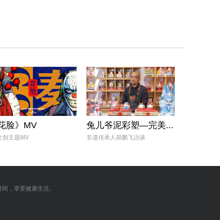
《宇宙护卫队...
宣传片
花脸》MV
兔儿爷泥彩塑—完美...
文创主题MV
非遗传承人胡鹏飞访谈
时间，享受健康生活。