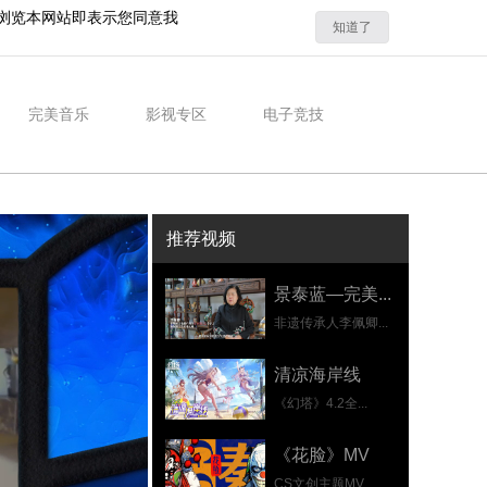
浏览本网站即表示您同意我
知道了
完美音乐
影视专区
电子竞技
推荐视频
景泰蓝—完美...
非遗传承人李佩卿...
清凉海岸线
《幻塔》4.2全...
《花脸》MV
CS文创主题MV