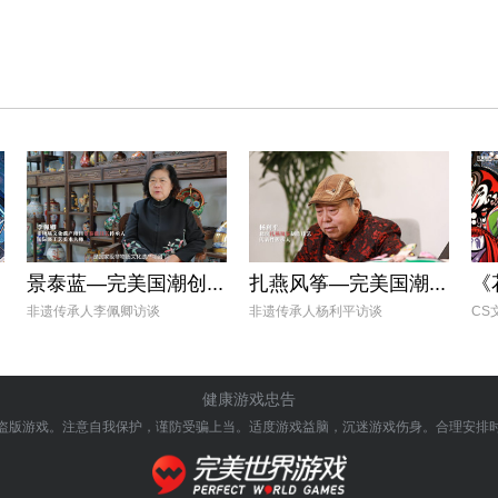
景泰蓝—完美国潮创...
扎燕风筝—完美国潮...
《
非遗传承人李佩卿访谈
非遗传承人杨利平访谈
CS
健康游戏忠告
盗版游戏。注意自我保护，谨防受骗上当。
适度游戏益脑，沉迷游戏伤身。合理安排