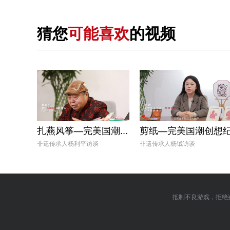
猜您
可能喜欢
的视频
扎燕风筝—完美国潮...
剪纸—完美国潮创想
非遗传承人杨利平访谈
非遗传承人杨钺访谈
抵制不良游戏，拒绝