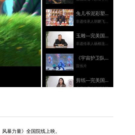
兔儿爷泥彩塑...
非遗传承人胡鹏飞...
玉雕—完美国...
非遗传承人杨根连...
《宇宙护卫队...
宣传片
剪纸—完美国...
非遗传承人杨钺访谈
1:30
景泰蓝—完美...
非遗传承人李佩卿...
清凉海岸线
队：风暴力量》全国院线上映。
《幻塔》4.2全...