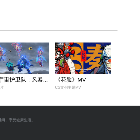
扎燕风筝—完...
非遗传承人杨利平...
宇宙护卫队：风暴...
《花脸》MV
片
CS文创主题MV
时间，享受健康生活。