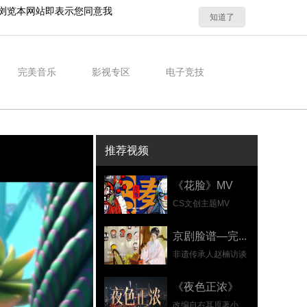
浏览本网站即表示您同意我
知道了
完美音乐
影视专区
电子竞技
推荐视频
《花脸》MV
CS文创主题MV
京剧脸谱—完...
非遗传承人赵楠访谈
《夜色正浓》
改编自右耳原著小...