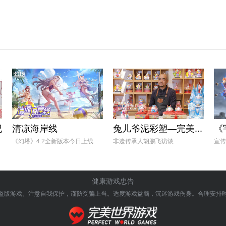
纪
清凉海岸线
兔儿爷泥彩塑—完美...
《
《幻塔》4.2全新版本今日上线
非遗传承人胡鹏飞访谈
宣传
健康游戏忠告
盗版游戏。注意自我保护，谨防受骗上当。
适度游戏益脑，沉迷游戏伤身。合理安排