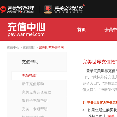
充值中心 > 充值帮助 >
完美世界充值指南
完美世界充值指
充值帮助
登录完美世界充值
充值指南
口
”
、
“
武林外传充值
充值入口
”
、
“
热舞派
新手充值帮助
值入口
”
、
“
神雕侠侣
完美点券充值帮助
银行卡充值帮助
1）完美世界官方充值流
完美一卡通帮助
a、如果您通过购买
b、选择页面上
完美