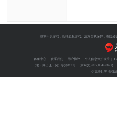
抵制不良游戏，拒绝盗版游戏。注意自我保护，谨防受
客服中心
|
联系我们
|
用户协议
|
个人信息保护政策
|
C
（署）网出证（皖）字第013号
京网文
[2022]0044-009号
© 完美世界 版权所有 Perf